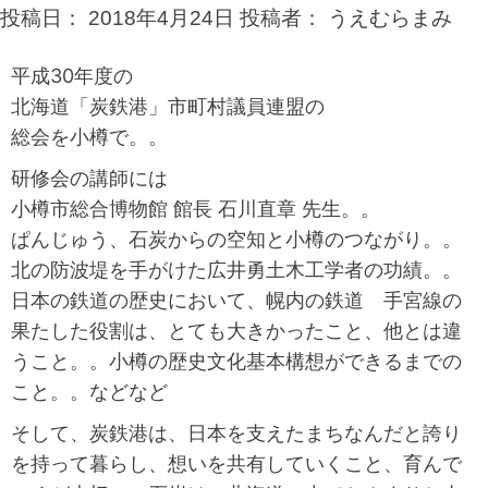
投稿日：
2018年4月24日
投稿者：
うえむらまみ
平成30年度の
北海道「炭鉄港」市町村議員連盟の
総会を小樽で。。
研修会の講師には
小樽市総合博物館 館長 石川直章 先生。。
ぱんじゅう、石炭からの空知と小樽のつながり。。
北の防波堤を手がけた広井勇土木工学者の功績。。
日本の鉄道の歴史において、幌内の鉄道 手宮線の
果たした役割は、とても大きかったこと、他とは違
うこと。。小樽の歴史文化基本構想ができるまでの
こと。。などなど
そして、炭鉄港は、日本を支えたまちなんだと誇り
を持って暮らし、想いを共有していくこと、育んで