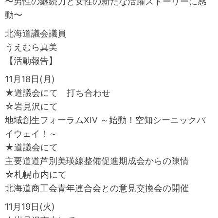
〜男性の継続力と女性の新たな活躍ストーリーに感
動〜
北海道議会議員
うえむら真美
【活動報告】
11月18日(月)
★道議会にて 打ち合わせ
☆岩見沢にて
地域創生フォーラムⅩⅣ ～始動！空知シーニックバ
イウェイ！～
★道議会にて
主要道道芦別美瑛線整備促進期成会からの陳情
☆札幌市内にて
北海道商工会青年連合会との意見交換会の開催
11月19日(火)