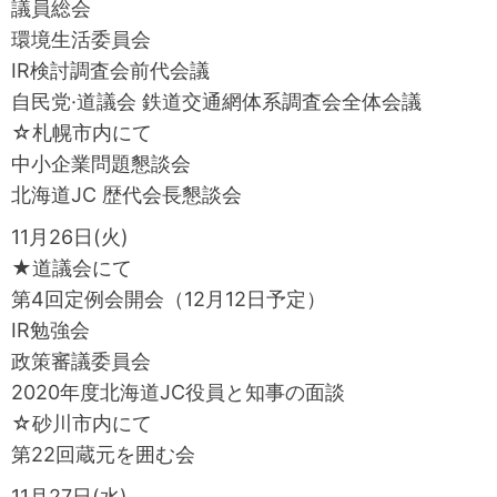
議員総会
環境生活委員会
IR検討調査会前代会議
自民党·道議会 鉄道交通網体系調査会全体会議
☆札幌市内にて
中小企業問題懇談会
北海道JC 歴代会長懇談会
11月26日(火)
★道議会にて
第4回定例会開会（12月12日予定）
IR勉強会
政策審議委員会
2020年度北海道JC役員と知事の面談
☆砂川市内にて
第22回蔵元を囲む会
11月27日(水)