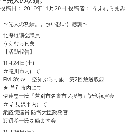
〜先人の功績。
投稿日：
2019年11月29日
投稿者：
うえむらまみ
〜先人の功績。。熱い想いに感謝〜
北海道議会議員
うえむら真美
【活動報告】
11月24日(土)
☆滝川市内にて
FM G’sky 「空知ぶらり旅」第2回放送収録
★ 芦別市内にて
伊達忠一氏「芦別市名誉市民授与」記念祝賀会
☆ 岩見沢市内にて
衆議院議員 防衛大臣政務官
渡辺孝一氏を励ます会
11月25日(日)