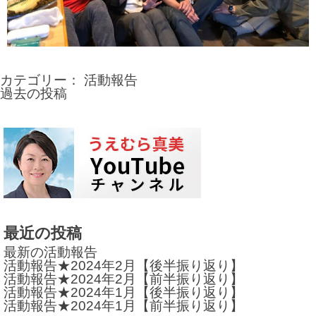
カテゴリー：
活動報告
過去の投稿
投
稿
ナ
ビ
ゲ
ー
最近の投稿
シ
最新の活動報告
活動報告★2024年2月【後半振り返り】
ョ
活動報告★2024年2月【前半振り返り】
活動報告★2024年1月【後半振り返り】
ン
活動報告★2024年1月【前半振り返り】