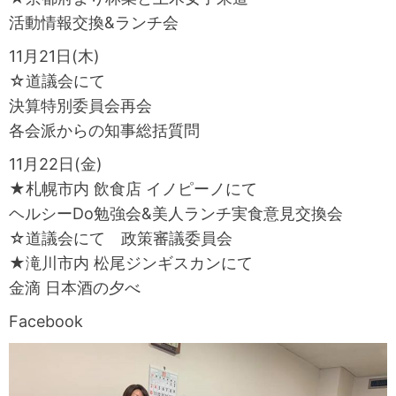
活動情報交換&ランチ会
11月21日(木)
☆道議会にて
決算特別委員会再会
各会派からの知事総括質問
11月22日(金)
★札幌市内 飲食店 イノピーノにて
ヘルシーDo勉強会&美人ランチ実食意見交換会
☆道議会にて 政策審議委員会
★滝川市内 松尾ジンギスカンにて
金滴 日本酒の夕べ
Facebook