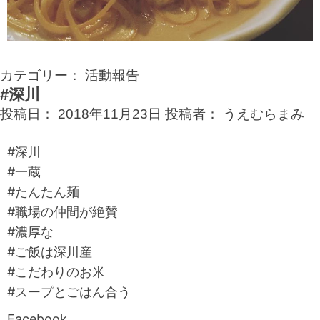
カテゴリー：
活動報告
#深川
投稿日：
2018年11月23日
投稿者：
うえむらまみ
#深川
#一蔵
#たんたん麺
#職場の仲間が絶賛
#濃厚な
#ご飯は深川産
#こだわりのお米
#スープとごはん合う
Facebook