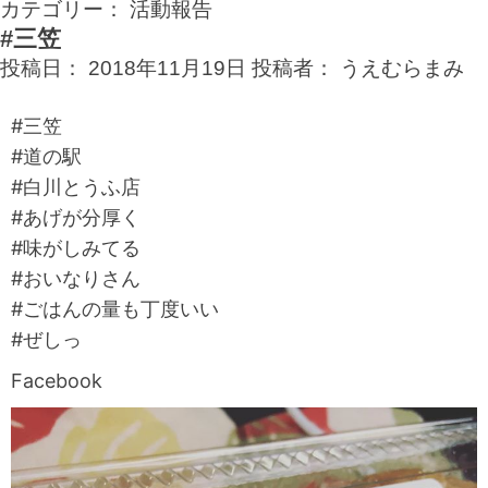
カテゴリー：
活動報告
#三笠
投稿日：
2018年11月19日
投稿者：
うえむらまみ
#三笠
#道の駅
#白川とうふ店
#あげが分厚く
#味がしみてる
#おいなりさん
#ごはんの量も丁度いい
#ぜしっ
Facebook