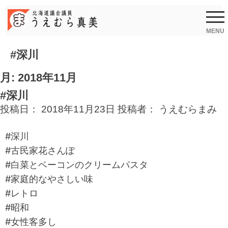
Skip
to
content
MENU
#深川
月:
2018年11月
#深川
投稿日：
2018年11月23日
投稿者：
うえむらまみ
#深川
#古民家花さんぽ
#白菜とベーコンのクリームパスタ
#家庭的なやさしい味
#レトロ
#昭和
#女性客多し