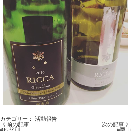
カテゴリー：
活動報告
《 前の記事
次の記事 》
投
#秩父別
#栗山