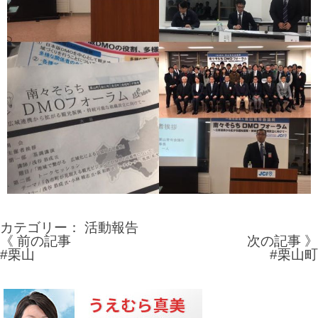
カテゴリー：
活動報告
《 前の記事
次の記事 》
投
#栗山
#栗山町
稿
ナ