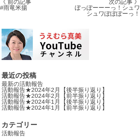
《 前の記事
次の記事 》
投
#雨竜米揚
ぼっぽーーーっ！シュワ
シュワぽぽぽーっ！
稿
ナ
ビ
ゲ
ー
シ
最近の投稿
ョ
最新の活動報告
活動報告★2024年2月【後半振り返り】
ン
活動報告★2024年2月【前半振り返り】
活動報告★2024年1月【後半振り返り】
活動報告★2024年1月【前半振り返り】
カテゴリー
活動報告