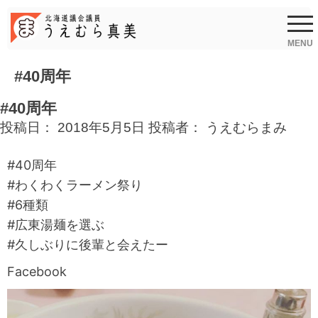
Skip
to
content
MENU
#40周年
#40周年
投稿日：
2018年5月5日
投稿者：
うえむらまみ
#40周年
#わくわくラーメン祭り
#6種類
#広東湯麺を選ぶ
#久しぶりに後輩と会えたー
Facebook