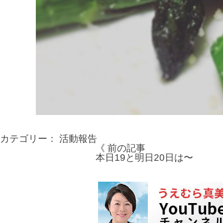
カテゴリー：
活動報告
《 前の記事
投
本日19と明日20日は〜
稿
ナ
ビ
ゲ