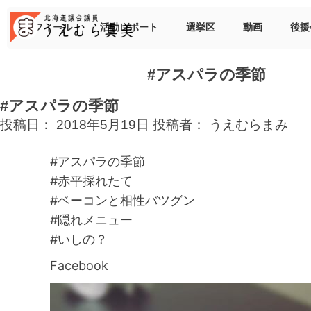
Skip
to
プロフィール
活動レポート
選挙区
動画
後援
content
#アスパラの季節
#アスパラの季節
投稿日：
2018年5月19日
投稿者：
うえむらまみ
#アスパラの季節
#赤平採れたて
#ベーコンと相性バツグン
#隠れメニュー
#いしの？
Facebook