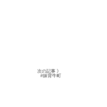
次の記事 》
#妹背牛町