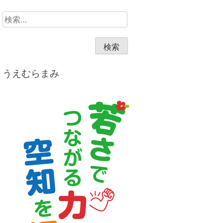
検
索:
うえむらまみ