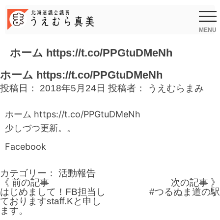
Skip
to
content
MENU
ホーム https://t.co/PPGtuDMeNh
ホーム https://t.co/PPGtuDMeNh
投稿日：
2018年5月24日
投稿者：
うえむらまみ
ホーム
https://t.co/PPGtuDMeNh
少しづつ更新。。
Facebook
カテゴリー：
活動報告
《 前の記事
次の記事 》
投
はじめまして！FB担当し
#つるぬま道の駅
ておりますstaff.Kと申し
稿
ます。