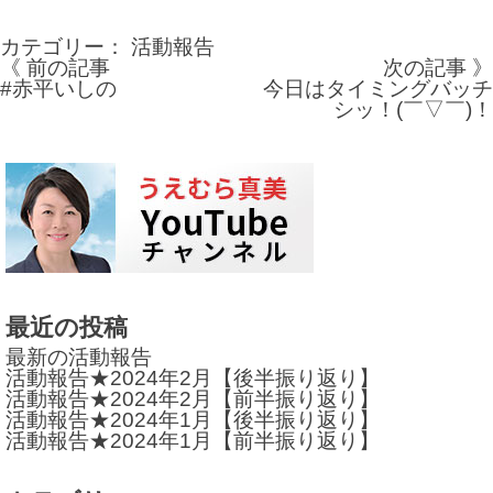
カテゴリー：
活動報告
《 前の記事
次の記事 》
投
#赤平いしの
今日はタイミングバッチ
シッ！(￣▽￣)！
稿
ナ
ビ
ゲ
ー
シ
最近の投稿
ョ
最新の活動報告
活動報告★2024年2月【後半振り返り】
ン
活動報告★2024年2月【前半振り返り】
活動報告★2024年1月【後半振り返り】
活動報告★2024年1月【前半振り返り】