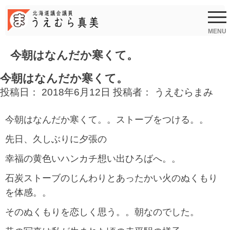
Skip
to
content
MENU
今朝はなんだか寒くて。
今朝はなんだか寒くて。
投稿日：
2018年6月12日
投稿者：
うえむらまみ
今朝はなんだか寒くて。。ストーブをつける。。
先日、久しぶりに夕張の
幸福の黄色いハンカチ想い出ひろばへ。。
石炭ストーブのじんわりとあったかい火のぬくもり
を体感。。
そのぬくもりを恋しく思う。。朝なのでした。