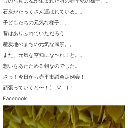
昔の写真は私が生まれた頃の赤平駅の様子。。
石炭がたっくさん運ばれている。。
子どもたちの元気な様子。。
昔はありふれていただろう
産炭地のまちの元気な風景。。
また、元気な空知にな〜れ！と。。
想いをあたためる朝なのでした。
さっ！今日から赤平市議会定例会！
頑張っていくど〜！(￣▽￣)！
Facebook