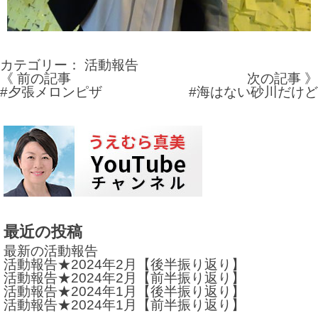
カテゴリー：
活動報告
《 前の記事
次の記事 》
投
#夕張メロンピザ
#海はない砂川だけど
稿
ナ
ビ
ゲ
ー
最近の投稿
シ
最新の活動報告
ョ
活動報告★2024年2月【後半振り返り】
活動報告★2024年2月【前半振り返り】
ン
活動報告★2024年1月【後半振り返り】
活動報告★2024年1月【前半振り返り】