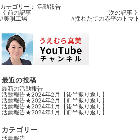
カテゴリー：
活動報告
《 前の記事
次の記事 》
投
#美唄工場
#採れたての赤平のトマト
稿
ナ
ビ
ゲ
ー
最近の投稿
シ
最新の活動報告
ョ
活動報告★2024年2月【後半振り返り】
活動報告★2024年2月【前半振り返り】
ン
活動報告★2024年1月【後半振り返り】
活動報告★2024年1月【前半振り返り】
カテゴリー
活動報告