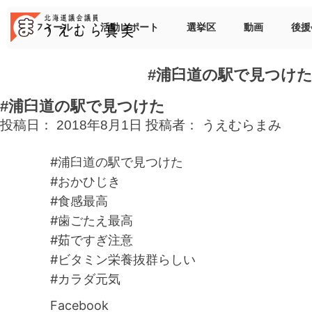
Skip
to
プロフィール
活動レポート
選挙区
動画
後援
content
#浦臼道の駅で見つけ
#浦臼道の駅で見つけた
投稿日：
2018年8月1日
投稿者：
うえむらまみ
#浦臼道の駅で見つけた
#おかひじき
#食感最高
#歯ごたえ最高
#茹ですぎ注意
#ビタミン栄養抜群らしい
#カラダ元気
Facebook