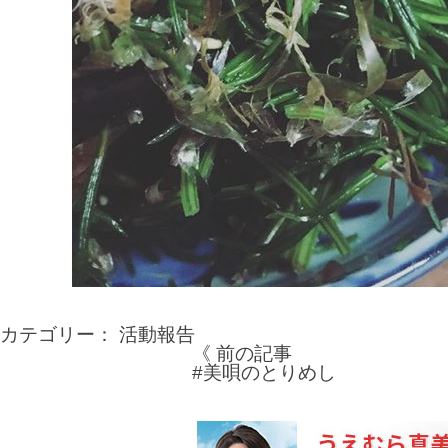
カテゴリー：
活動報告
《 前の記事
投
#美唄のとりめし
稿
ナ