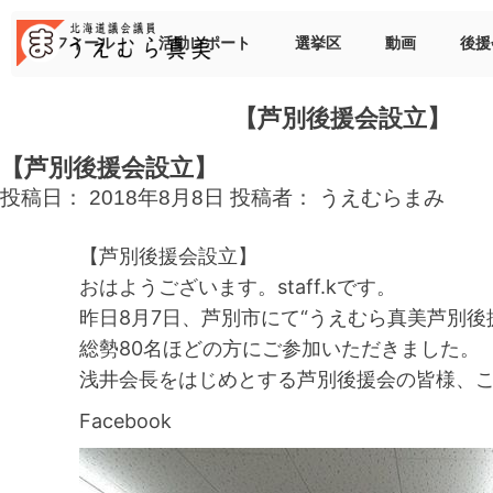
Skip
to
プロフィール
活動レポート
選挙区
動画
後援
content
【芦別後援会設立】
【芦別後援会設立】
投稿日：
2018年8月8日
投稿者：
うえむらまみ
【芦別後援会設立】
おはようございます。staff.kです。
昨日8月7日、芦別市にて“うえむら真美芦別後
総勢80名ほどの方にご参加いただきました。
浅井会長をはじめとする芦別後援会の皆様、
Facebook