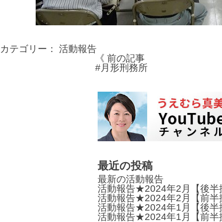
カテゴリー：
活動報告
《 前の記事
投
#月形刑務所
稿
ナ
ビ
ゲ
ー
最近の投稿
シ
最新の活動報告
ョ
活動報告★2024年2月【後
活動報告★2024年2月【前
ン
活動報告★2024年1月【後
活動報告★2024年1月【前