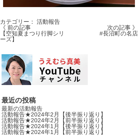
カテゴリー：
活動報告
《 前の記事
次の記事 》
投
【空知夏まつり行脚シリ
#長沼町の名店
ーズ】
稿
ナ
ビ
ゲ
ー
シ
最近の投稿
ョ
最新の活動報告
活動報告★2024年2月【後半振り返り】
ン
活動報告★2024年2月【前半振り返り】
活動報告★2024年1月【後半振り返り】
活動報告★2024年1月【前半振り返り】