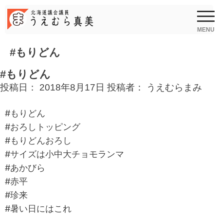
Skip
to
content
MENU
#もりどん
#もりどん
投稿日：
2018年8月17日
投稿者：
うえむらまみ
#もりどん
#おろしトッピング
#もりどんおろし
#サイズは小中大チョモランマ
#あかびら
#赤平
#珍来
#暑い日にはこれ