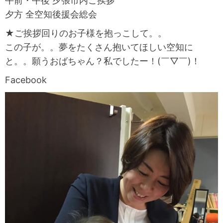
午前・午後 夕張市内ご挨拶
夕方 全空知後援会総会
★ご挨拶回りのお子様を抱っこして。。
この子が。。夢をたくさん抱いてほしい空知に
と。。願うおばちゃん？私でしたー！(￣▽￣)！
Facebook