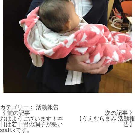
カテゴリー：
活動報告
《 前の記事
次の記事 》
投
おはようございます！本
【うえむらまみ 活動報
日は若干胃の調子が悪い
告】
稿
staff.kです。