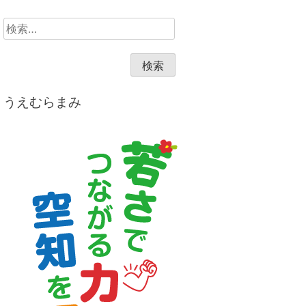
検
索:
うえむらまみ