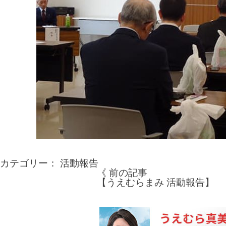
カテゴリー：
活動報告
《 前の記事
投
【うえむらまみ 活動報告】
稿
ナ