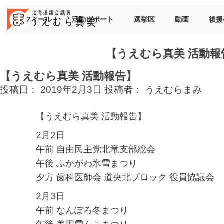
Skip
to
プロフィール
活動レポート
選挙区
動画
後援
content
【うえむら真美 活動報
【うえむら真美 活動報告】
投稿日：
2019年2月3日
投稿者：
うえむらまみ
【うえむら真美 活動報告】
2月2日
午前 自由民主党北竜支部総会
午後 ふかがわ氷雪まつり
夕方 歯科医師会 道央北ブロック 役員協議会
2月3日
午前 なんぽろ冬まつり