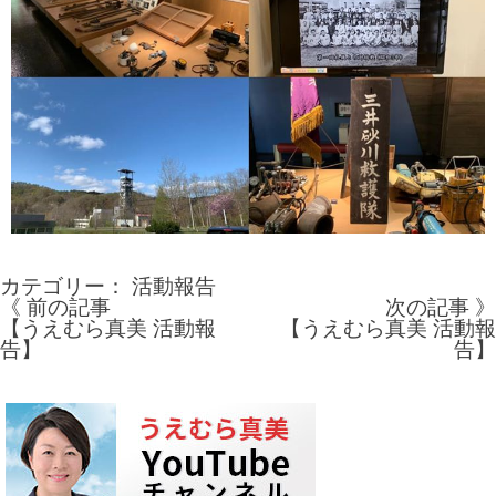
カテゴリー：
活動報告
《 前の記事
次の記事 》
投
【うえむら真美 活動報
【うえむら真美 活動報
告】
告】
稿
ナ
ビ
ゲ