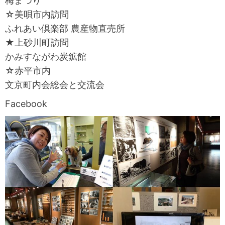
梅まつり
☆美唄市内訪問
ふれあい倶楽部 農産物直売所
★上砂川町訪問
かみすながわ炭鉱館
☆赤平市内
文京町内会総会と交流会
Facebook