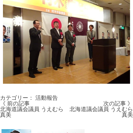
カテゴリー：
活動報告
《 前の記事
次の記事 》
投
北海道議会議員 うえむら
北海道議会議員 うえむら
真美
真美
稿
ナ