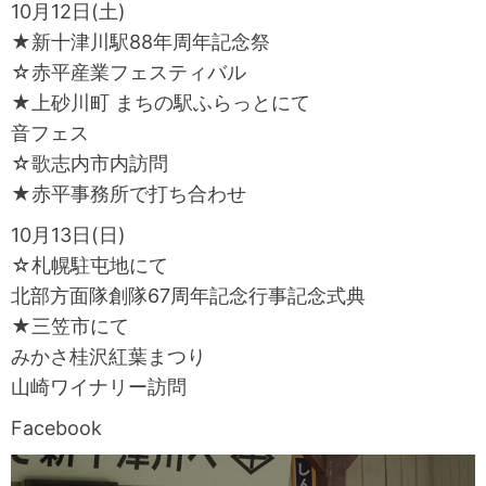
10月12日(土)
★新十津川駅88年周年記念祭
☆赤平産業フェスティバル
★上砂川町 まちの駅ふらっとにて
音フェス
☆歌志内市内訪問
★赤平事務所で打ち合わせ
10月13日(日)
☆札幌駐屯地にて
北部方面隊創隊67周年記念行事記念式典
★三笠市にて
みかさ桂沢紅葉まつり
山崎ワイナリー訪問
Facebook