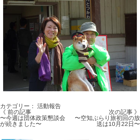
カテゴリー：
活動報告
《 前の記事
次の記事 》
投
〜今週は団体政策懇談会
〜空知ぶらり旅初回の放
が続きました〜
送は10月22日〜
稿
ナ