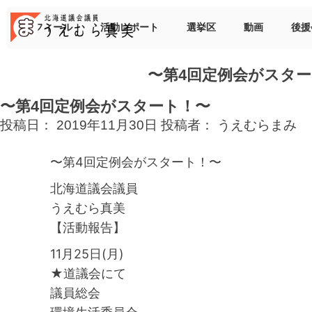
Skip
to
プロフィール
活動レポート
選挙区
動画
後援
content
〜第4回定例会がスタ
〜第4回定例会がスタート！〜
投稿日：
2019年11月30日
投稿者：
うえむらまみ
〜第4回定例会がスタート！〜
北海道議会議員
うえむら真美
【活動報告】
11月25日(月)
★道議会にて
議員総会