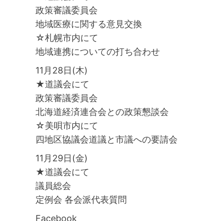
政策審議委員会
地域医療に関する意見交換
☆札幌市内にて
地域連携についての打ち合わせ
11月28日(木)
★道議会にて
政策審議委員会
北海道経済連合会との政策懇談会
☆美唄市内にて
四地区協議会道議と市議への要請会
11月29日(金)
★道議会にて
議員総会
定例会 各会派代表質問
Facebook