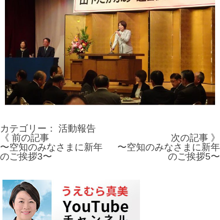
カテゴリー：
活動報告
《 前の記事
次の記事 》
投
〜空知のみなさまに新年
〜空知のみなさまに新年
のご挨拶3〜
のご挨拶5〜
稿
ナ
ビ
ゲ