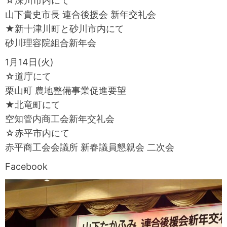
☆深川市内にて
山下貴史市長 連合後援会 新年交礼会
★新十津川町と砂川市内にて
砂川理容院組合新年会
1月14日(火)
☆道庁にて
栗山町 農地整備事業促進要望
★北竜町にて
空知管内商工会新年交礼会
☆赤平市内にて
赤平商工会会議所 新春議員懇親会 二次会
Facebook