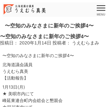
Skip
to
content
MENU
〜空知のみなさまに新年のご挨拶4〜
〜空知のみなさまに新年のご挨拶4〜
投稿日：
2020年1月14日
投稿者：
うえむらまみ
〜空知のみなさまに新年のご挨拶4〜
北海道議会議員
うえむら真美
【活動報告】
1月13日(月)
★ 美唄市内にて
峰延東連合町内会総会と懇親会