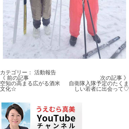
カテゴリー：
活動報告
《 前の記事
次の記事 》
投
空知の高まる広がる酒米
自衛隊入隊予定のたくま
文化☆
しい若者に出会って♡
稿
ナ
ビ
ゲ