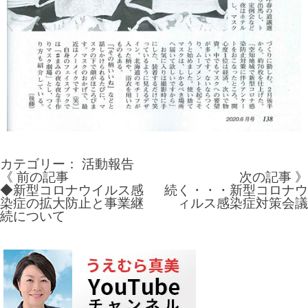
カテゴリー：
活動報告
《 前の記事
次の記事 》
投
◆新型コロナウイルス感
続く・・・新型コロナウ
染症の拡大防止と事業継
ィルス感染症対策会議
稿
続について
ナ
ビ
ゲ
ー