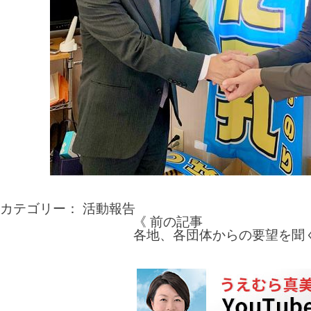
カテゴリー：
活動報告
《 前の記事
投
各地、各団体からの要望を聞
稿
ナ
ビ