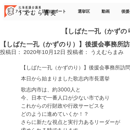
Skip
to
プロフィール
活動レポート
選挙区
動画
後援
content
【しばた一孔（かずの
【しばた一孔（かずのり）】後援会事務所訪
投稿日：
2020年10月12日
投稿者：
うえむらまみ
【しばた一孔（かずのり）】後援会事務所訪
本日から始まりました歌志内市長選挙
歌志内市は、約3000人と
今、日本で一番人口が少ない市であり
これからの行財政や行政サービスを
どのように進めていくか！？
さらに新たな視点と実行力あるリーダーが