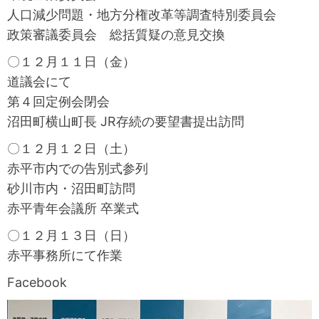
人口減少問題・地方分権改革等調査特別委員会
政策審議委員会 総括質疑の意見交換
〇１２月１１日（金）
道議会にて
第４回定例会閉会
沼田町横山町長 JR存続の要望書提出訪問
〇１２月１２日（土）
赤平市内での告別式参列
砂川市内・沼田町訪問
赤平青年会議所 卒業式
〇１２月１３日（日）
赤平事務所にて作業
Facebook