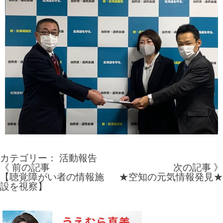
カテゴリー：
活動報告
《 前の記事
次の記事 》
投
【聴覚障がい者の情報施
★空知の元気情報発見★
設を視察】
稿
ナ