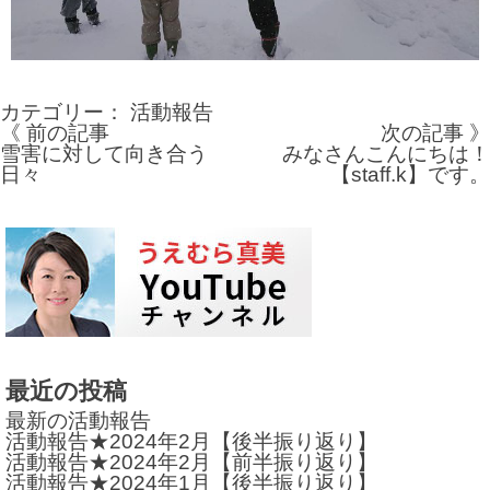
カテゴリー：
活動報告
《 前の記事
次の記事 》
投
雪害に対して向き合う
みなさんこんにちは！
日々
【staff.k】です。
稿
ナ
ビ
ゲ
ー
シ
最近の投稿
ョ
最新の活動報告
活動報告★2024年2月【後半振り返り】
ン
活動報告★2024年2月【前半振り返り】
活動報告★2024年1月【後半振り返り】