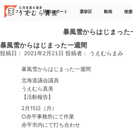
Skip
to
プロフィール
活動レポート
選挙区
動画
後援
content
暴風雪からはじまった
暴風雪からはじまった一週間
投稿日：
2021年2月21日
投稿者：
うえむらまみ
暴風雪からはじまった一週間
北海道議会議員
うえむら真美
【活動報告】
2月15日（月）
○赤平事務所にて作業
赤平市内にて打ち合わせ