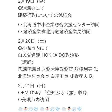
2月19日（金）
○道議会にて
建築行政についての勉強会
○ 北海道中小企業総合支援センター訪問
○ 経済産業省北海道経済産業局訪問
2月20日（土）
○札幌市内にて
自民党道連 HOKKAIDO政治塾
（講師）
衆議院議員 財務大臣政務官 船橋利実 氏
北海道村長会長 白糠町長 棚野孝夫 氏
2月21日（日）
○FM G’sky 『空知ぶらり旅』収録
○美唄市内訪問