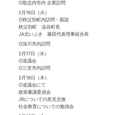
○歌志内市内 企業訪問
2月16日（火）
○秩父別町内訪問・面談
秩父別町 澁谷町長
JA北いぶき 篠田代表理事組合長
○深川市内訪問
2月17日（水）
○道議会
○三笠市内訪問
2月18日（木）
○道議会にて
政策審議委員会
JRについての意見交換
社会教育についての勉強会