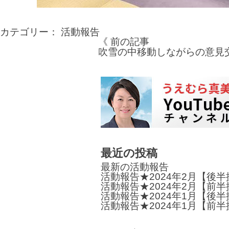
カテゴリー：
活動報告
《 前の記事
投
吹雪の中移動しながらの意見
稿
ナ
ビ
ゲ
ー
シ
最近の投稿
最新の活動報告
ョ
活動報告★2024年2月【後
活動報告★2024年2月【前
ン
活動報告★2024年1月【後
活動報告★2024年1月【前