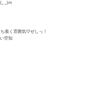
 _)m
落ち着く雰囲気♡ぜしっ！
しい空知