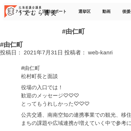
Skip
to
プロフィール
活動レポート
選挙区
動画
後援
content
#由仁町
#由仁町
投稿日：
2021年7月31日
投稿者：
web-kanri
#由仁町
松村町長と面談
役場の入口では！
歓迎のメッセージ♡♡♡
とってもうれしかった♡♡♡
公共交通、南南空知の連携事業での観光、移
まちの課題や広域連携が増えていく中で参考