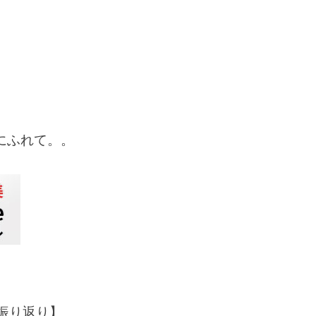
にふれて。。
半振り返り】