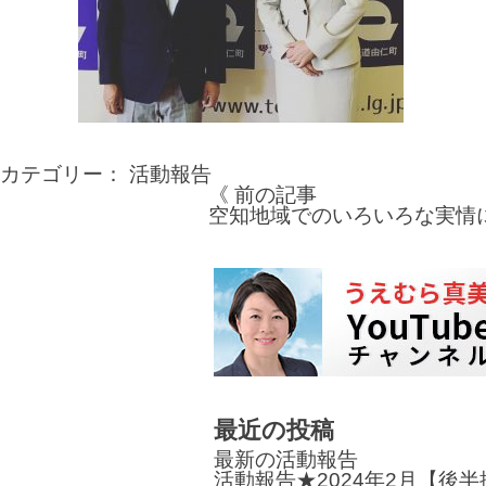
カテゴリー：
活動報告
《 前の記事
投
空知地域でのいろいろな実情
稿
ナ
ビ
ゲ
ー
最近の投稿
シ
最新の活動報告
ョ
活動報告★2024年2月【後