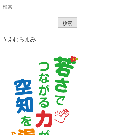
検
索:
うえむらまみ