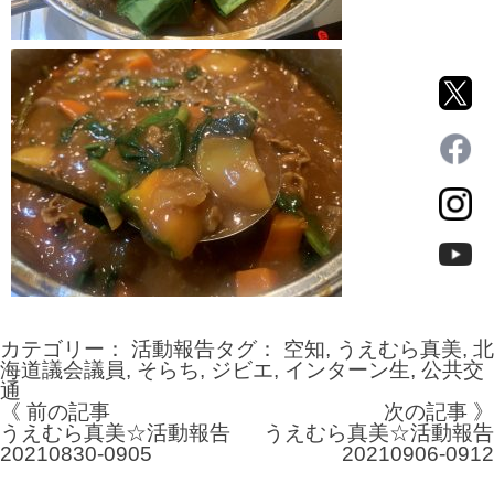
カテゴリー：
活動報告
タグ：
空知
,
うえむら真美
,
北
海道議会議員
,
そらち
,
ジビエ
,
インターン生
,
公共交
通
《 前の記事
次の記事 》
投
うえむら真美☆活動報告
うえむら真美☆活動報告
20210830-0905
20210906-0912
稿