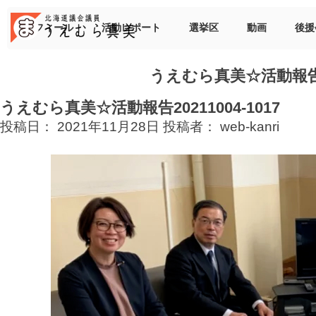
Skip
to
プロフィール
活動レポート
選挙区
動画
後援
content
うえむら真美☆活動報告202
うえむら真美☆活動報告20211004-1017
投稿日：
2021年11月28日
投稿者：
web-kanri