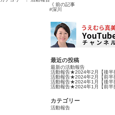
《 前の記事
投
#深川
稿
ナ
ビ
ゲ
ー
最近の投稿
シ
最新の活動報告
ョ
活動報告★2024年2月【後
活動報告★2024年2月【前
ン
活動報告★2024年1月【後
活動報告★2024年1月【前
カテゴリー
活動報告