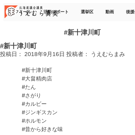
Skip
to
プロフィール
活動レポート
選挙区
動画
後援
content
#新十津川町
#新十津川町
投稿日：
2018年9月16日
投稿者：
うえむらまみ
#新十津川町
#大畠精肉店
#たん
#さがり
#カルビー
#ジンギスカン
#ホルモン
#昔から好きな味