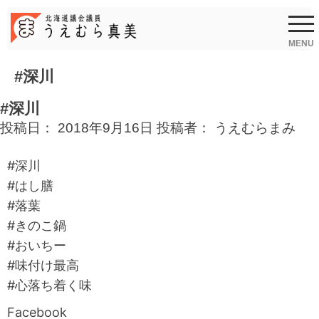
Skip
to
content
MENU
#深川
#深川
投稿日：
2018年9月16日
投稿者：
うえむらまみ
#深川
#はし膳
#落葉
#きのこ鍋
#おいちー
#味付け最高
#心落ち着く味
Facebook