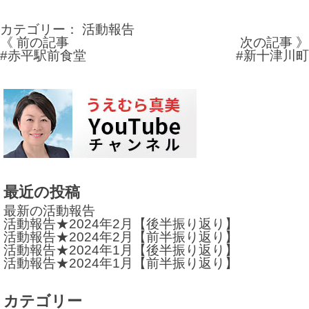
カテゴリー：
活動報告
《 前の記事
次の記事 》
投
#赤平駅前食堂
#新十津川町
稿
ナ
ビ
ゲ
ー
最近の投稿
シ
最新の活動報告
ョ
活動報告★2024年2月【後半振り返り】
活動報告★2024年2月【前半振り返り】
ン
活動報告★2024年1月【後半振り返り】
活動報告★2024年1月【前半振り返り】
カテゴリー